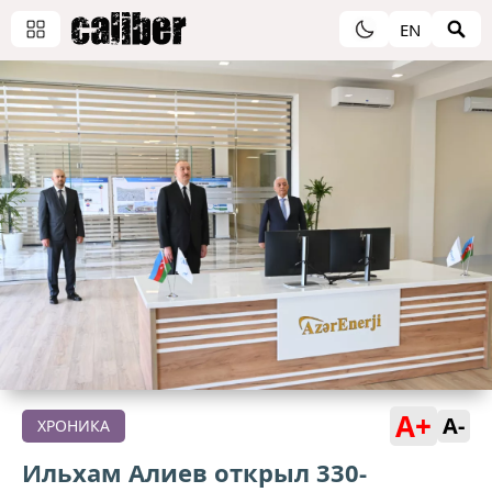
EN
A+
A-
ХРОНИКА
Ильхам Алиев открыл 330-