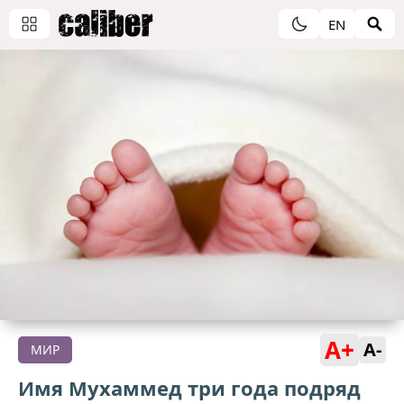
EN
A+
A-
МИР
Имя Мухаммед три года подряд