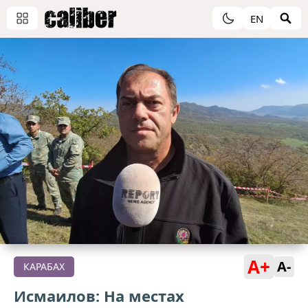
EN
A+
A-
КАРАБАХ
Исмаилов: На местах