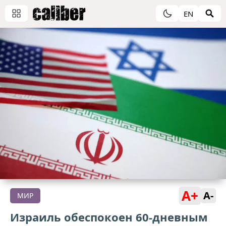
EN
A+
A-
МИР
Израиль обеспокоен 60-дневным