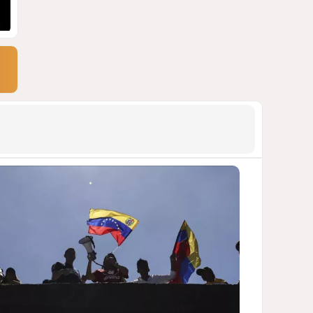
бакинской 14-этажки
ФОТО / ПОДРОБНОСТИ
1468
07 Августа 2026 10:34
9
Зять главкома ВКС РФ погиб
при взрыве у ресторана в
Москве
ВИДЕО / ФОТО
1451
05 Августа 2026 16:31
10
Тень биткоина над Грузией:
блэкауты и проблемы
майнинга
СТАТЬЯ ВЛАДИМИРА ЦХВЕДИАНИ
1322
05 Августа 2026 17:46