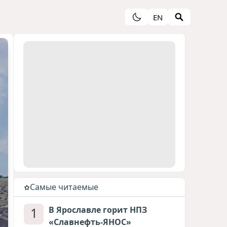
EN
Cамые читаемые
1
В Ярославле горит НПЗ
«Славнефть-ЯНОС»