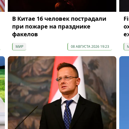
В Китае 16 человек пострадали
F
при пожаре на празднике
о
факелов
е
МИР
08 АВГУСТА 2026 19:23