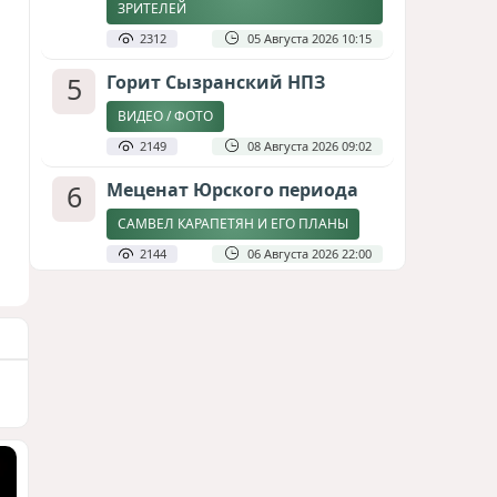
ЗРИТЕЛЕЙ
2312
05 Августа 2026 10:15
5
Горит Сызранский НПЗ
ВИДЕО / ФОТО
2149
08 Августа 2026 09:02
6
Меценат Юрского периода
САМВЕЛ КАРАПЕТЯН И ЕГО ПЛАНЫ
2144
06 Августа 2026 22:00
7
Атлантический щит: Дания
ставит на Фареры в
большой игре за Арктику
СТАТЬЯ МАТАНАТ НАСИБОВОЙ
1949
05 Августа 2026 08:26
8
Стало известно, что построят
на месте снесённой