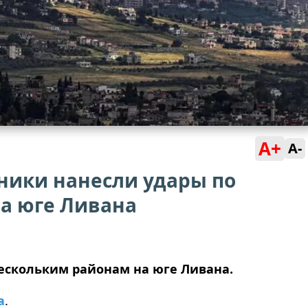
A+
A-
ники нанесли удары по
а юге Ливана
ескольким районам на юге Ливана.
a
.