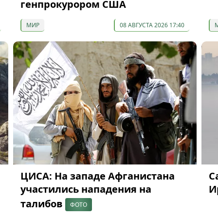
генпрокурором США
МИР
08 АВГУСТА 2026 17:40
ЦИСА: На западе Афганистана
С
участились нападения на
И
талибов
ФОТО