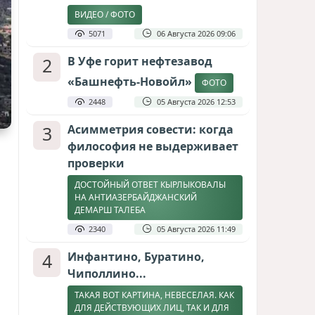
ВИДЕО / ФОТО
5071
06 Августа 2026 09:06
2
В Уфе горит нефтезавод
«Башнефть-Новойл»
ФОТО
2448
05 Августа 2026 12:53
3
Асимметрия совести: когда
философия не выдерживает
проверки
ДОСТОЙНЫЙ ОТВЕТ КЫРЛЫКОВАЛЫ
НА АНТИАЗЕРБАЙДЖАНСКИЙ
ДЕМАРШ ТАЛЕБА
2340
05 Августа 2026 11:49
4
Инфантино, Буратино,
Чиполлино...
ТАКАЯ ВОТ КАРТИНА, НЕВЕСЕЛАЯ. КАК
ДЛЯ ДЕЙСТВУЮЩИХ ЛИЦ, ТАК И ДЛЯ