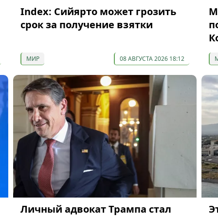
Index: Сийярто может грозить
М
срок за получение взятки
п
К
МИР
08 АВГУСТА 2026 18:12
Личный адвокат Трампа стал
Э