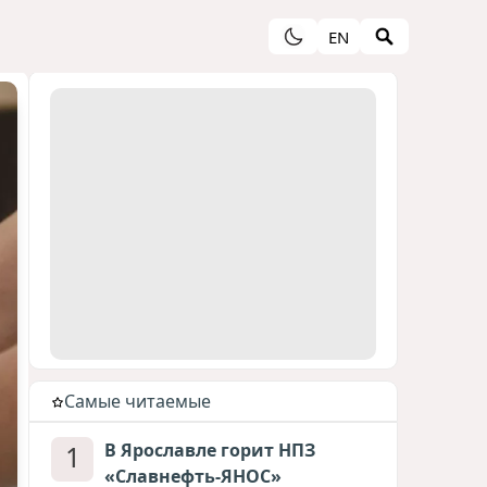
EN
Cамые читаемые
1
В Ярославле горит НПЗ
«Славнефть-ЯНОС»