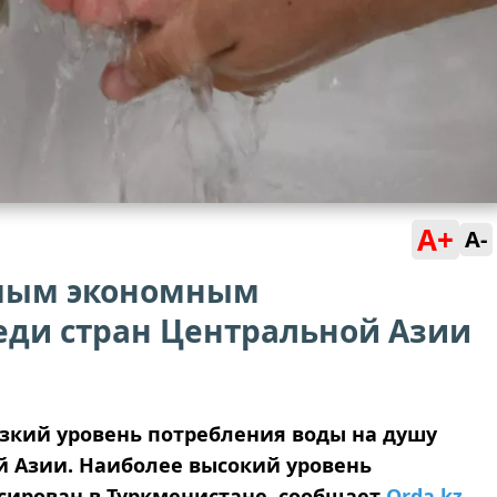
A+
A-
амым экономным
еди стран Центральной Азии
зкий уровень потребления воды на душу
й Азии. Наиболее высокий уровень
сирован в Туркменистане, сообщает
Orda.kz
.