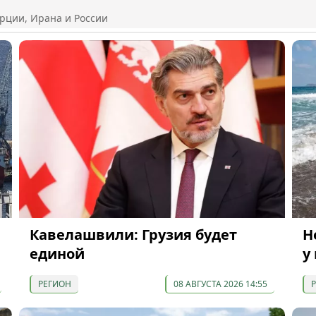
рции, Ирана и России
Кавелашвили: Грузия будет
Н
единой
у
РЕГИОН
08 АВГУСТА 2026 14:55