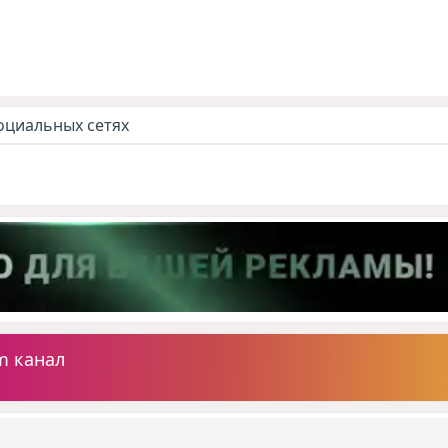
оциальных сетях
m канал