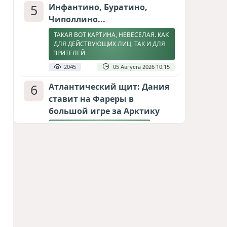
5
Инфантино, Буратино,
Чиполлино...
ТАКАЯ ВОТ КАРТИНА, НЕВЕСЕЛАЯ. КАК
ДЛЯ ДЕЙСТВУЮЩИХ ЛИЦ, ТАК И ДЛЯ
ЗРИТЕЛЕЙ
2045
05 Августа 2026 10:15
6
Атлантический щит: Дания
ставит на Фареры в
большой игре за Арктику
СТАТЬЯ МАТАНАТ НАСИБОВОЙ
1916
05 Августа 2026 08:26
7
Горит Сызранский НПЗ
ВИДЕО / ФОТО
1800
08 Августа 2026 09:02
8
Зять главкома ВКС РФ погиб
при взрыве у ресторана в