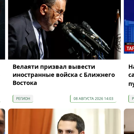
Велаяти призвал вывести
H
З
иностранные войска с Ближнего
с
Востока
п
РЕГИОН
08 АВГУСТА 2026 14:03