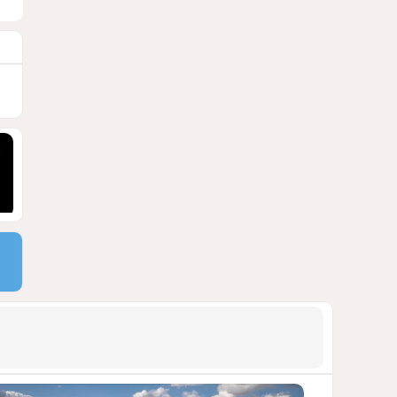
СТАТЬЯ МАТАНАТ НАСИБОВОЙ
1752
05 Августа 2026 08:26
9
Европарламент без маски
АРМЯНСКОЕ ЛОББИ, РОССИЙСКИЙ
СЛЕД И КРИЗИС ЕВРОПЕЙСКОЙ
МОРАЛИ
1687
04 Августа 2026 14:14
10
Инфантино, Буратино,
Чиполлино...
ТАКАЯ ВОТ КАРТИНА, НЕВЕСЕЛАЯ. КАК
ДЛЯ ДЕЙСТВУЮЩИХ ЛИЦ, ТАК И ДЛЯ
ЗРИТЕЛЕЙ
1362
05 Августа 2026 10:15