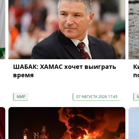
ШАБАК: ХАМАС хочет выиграть
К
время
п
МИР
07 АВГУСТА 2026 17:45