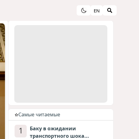
EN
Cамые читаемые
1
Баку в ожидании
транспортного шока...