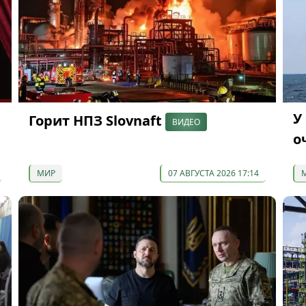
У
Горит НПЗ Slovnaft
ВИДЕО
о
МИР
07 АВГУСТА 2026 17:14