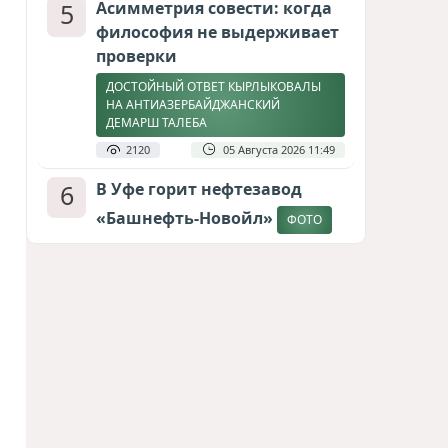
5
Асимметрия совести: когда
философия не выдерживает
проверки
ДОСТОЙНЫЙ ОТВЕТ КЫРЛЫКОВАЛЫ
НА АНТИАЗЕРБАЙДЖАНСКИЙ
ДЕМАРШ ТАЛЕБА
2120
05 Августа 2026 11:49
6
В Уфе горит нефтезавод
«Башнефть-Новойл»
ФОТО
2079
05 Августа 2026 12:53
7
Меценат Юрского периода
САМВЕЛ КАРАПЕТЯН И ЕГО ПЛАНЫ
1784
06 Августа 2026 22:00
8
Атлантический щит: Дания
ставит на Фареры в
большой игре за Арктику