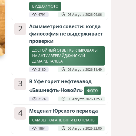
ВИДЕО / ФОТО
4791
06 Августа 2026 09:06
2
Асимметрия совести: когда
философия не выдерживает
проверки
ДОСТОЙНЫЙ ОТВЕТ КЫРЛЫКОВАЛЫ
НА АНТИАЗЕРБАЙДЖАНСКИЙ
ДЕМАРШ ТАЛЕБА
2180
05 Августа 2026 11:49
3
В Уфе горит нефтезавод
«Башнефть-Новойл»
ФОТО
2174
05 Августа 2026 12:53
4
Меценат Юрского периода
САМВЕЛ КАРАПЕТЯН И ЕГО ПЛАНЫ
1864
06 Августа 2026 22:00