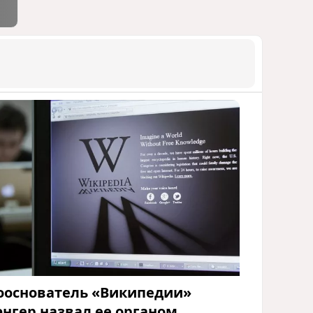
ооснователь «Википедии»
энгер назвал ее органом