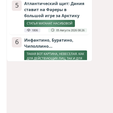
5
Атлантический щит: Дания
ставит на Фареры в
большой игре за Арктику
СТАТЬЯ МАТАНАТ НАСИБОВОЙ
1806
05 Августа 2026 08:26
6
Инфантино, Буратино,
Чиполлино...
ТАКАЯ ВОТ КАРТИНА, НЕВЕСЕЛАЯ. КАК
ДЛЯ ДЕЙСТВУЮЩИХ ЛИЦ, ТАК И ДЛЯ
ЗРИТЕЛЕЙ
1583
05 Августа 2026 10:15
7
Зять главкома ВКС РФ погиб
при взрыве у ресторана в
Москве
ВИДЕО / ФОТО
1270
05 Августа 2026 16:31
8
Тень биткоина над Грузией: