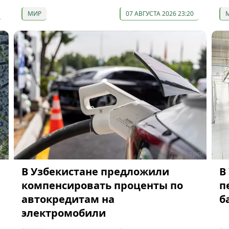
МИР
07 АВГУСТА 2026 23:20
В Узбекистане предложили
В
компенсировать проценты по
п
автокредитам на
б
электромобили