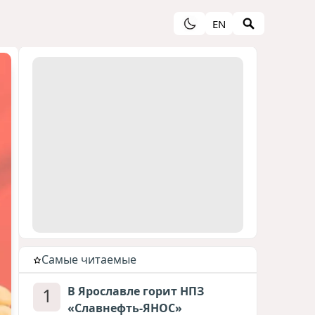
EN
Cамые читаемые
1
В Ярославле горит НПЗ
«Славнефть-ЯНОС»