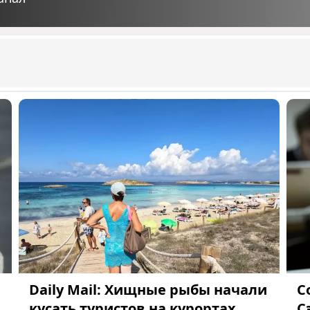
Daily Mail: Хищные рыбы начали
С
кусать туристов на курортах
С