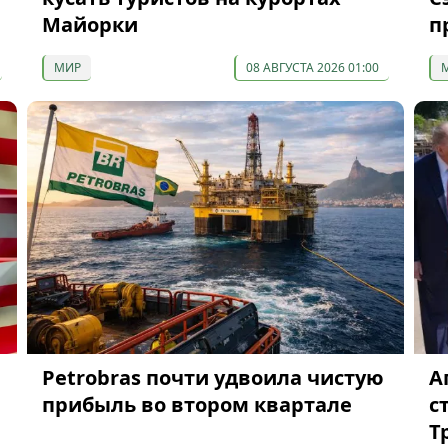
Майорки
п
МИР
08 АВГУСТА 2026 01:00
Petrobras почти удвоила чистую
А
прибыль во втором квартале
с
Т