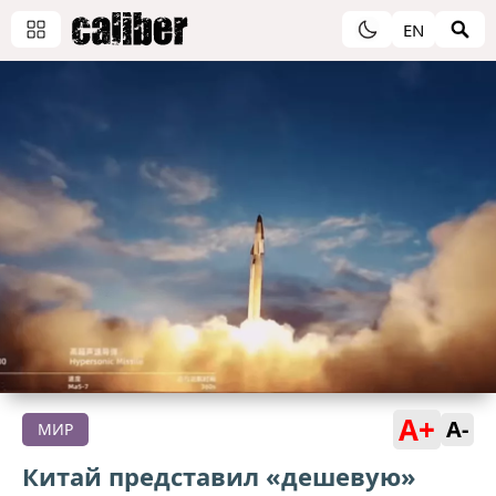
EN
A+
A-
МИР
Китай представил «дешевую»