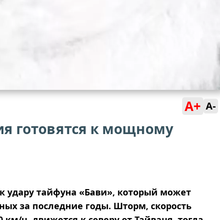
A+
A-
ия готовятся к мощному
 к удару тайфуна «Бави», который может
ных за последние годы. Шторм, скорость
 км/ч, движется к северу от Тайваня, тогда