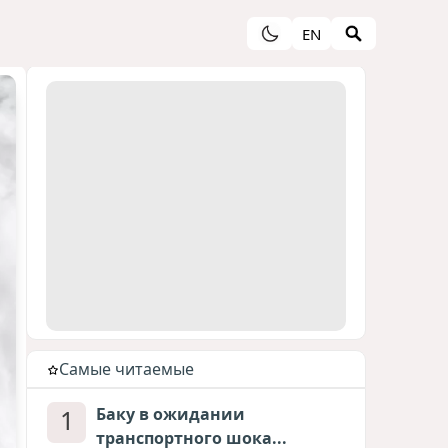
EN
Cамые читаемые
1
Баку в ожидании
транспортного шока...