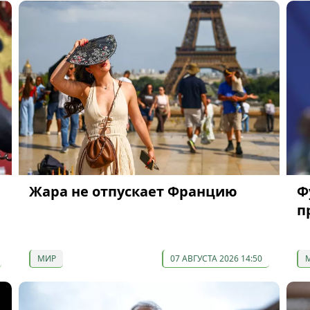
Жара не отпускает Францию
Ф
п
МИР
07 АВГУСТА 2026 14:50