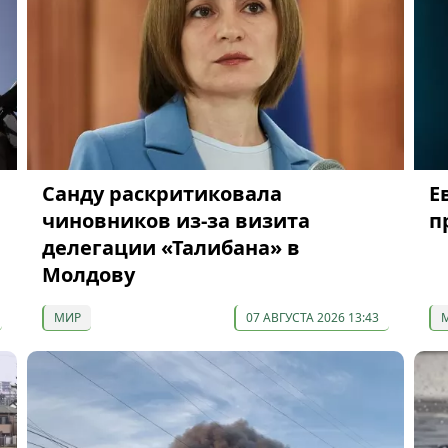
Санду раскритиковала
Е
чиновников из-за визита
п
делегации «Талибана» в
Молдову
МИР
07 АВГУСТА 2026 13:43