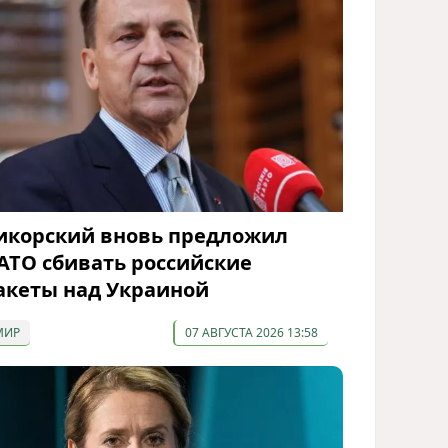
икорский вновь предложил
АТО сбивать российские
акеты над Украиной
МИР
07 АВГУСТА 2026 13:58