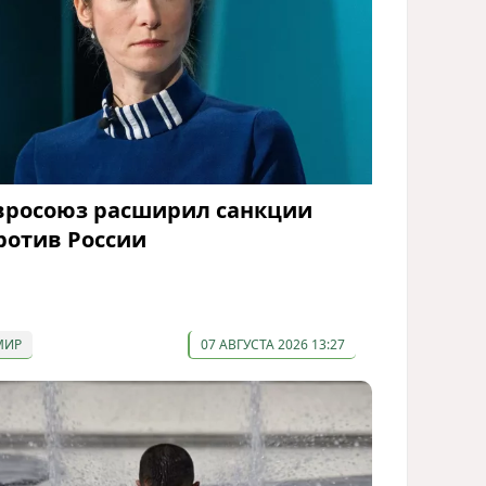
вросоюз расширил санкции
ротив России
МИР
07 АВГУСТА 2026 13:27