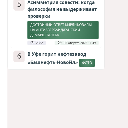
5
Асимметрия совести: когда
философия не выдерживает
проверки
ДОСТОЙНЫЙ ОТВЕТ КЫРЛЫКОВАЛЫ
НА АНТИАЗЕРБАЙДЖАНСКИЙ
ДЕМАРШ ТАЛЕБА
2082
05 Августа 2026 11:49
6
В Уфе горит нефтезавод
«Башнефть-Новойл»
ФОТО
2027
05 Августа 2026 12:53
7
Меценат Юрского периода
САМВЕЛ КАРАПЕТЯН И ЕГО ПЛАНЫ
1750
06 Августа 2026 22:00
8
Атлантический щит: Дания
ставит на Фареры в
большой игре за Арктику