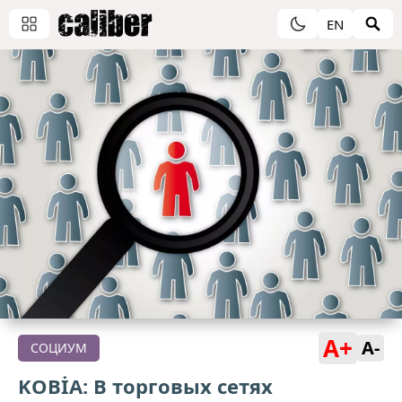
EN
A+
A-
СОЦИУМ
KOBİA: В торговых сетях