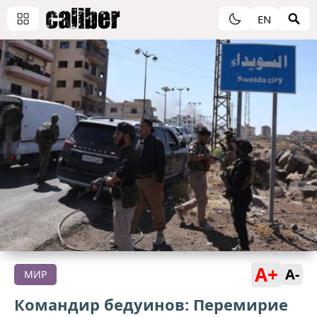
EN
A+
A-
МИР
Командир бедуинов: Перемирие