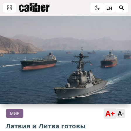
EN
A+
A-
МИР
Латвия и Литва готовы