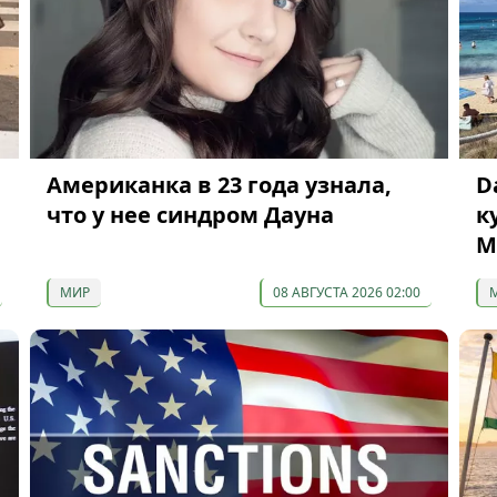
Американка в 23 года узнала,
D
что у нее синдром Дауна
к
М
МИР
08 АВГУСТА 2026 02:00