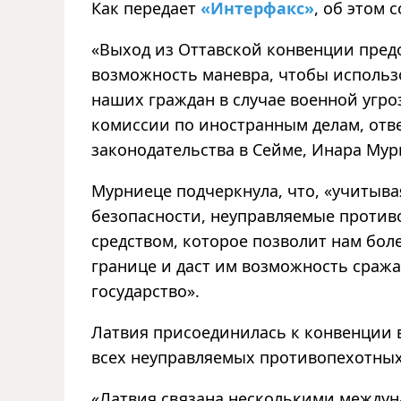
Как
передает
«Интерфакс»
,
об этом с
«
Выход из Оттавской конвенции пре
возможность маневра, чтобы использ
наших граждан в случае военной угро
комиссии по иностранным делам, отве
законодательства в Сейме, Инара Мур
Мурниеце подчеркнула, что,
«
учитыва
безопасности, неуправляемые проти
средством, которое позволит нам бо
границе и даст им возможность сраж
государство
»
.
Латвия присоединилась к конвенции в
всех неуправляемых противопехотных
«
Латвия связана несколькими междун