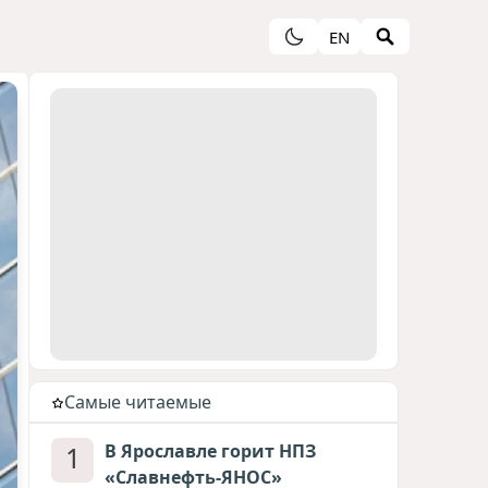
EN
Cамые читаемые
1
В Ярославле горит НПЗ
«Славнефть-ЯНОС»