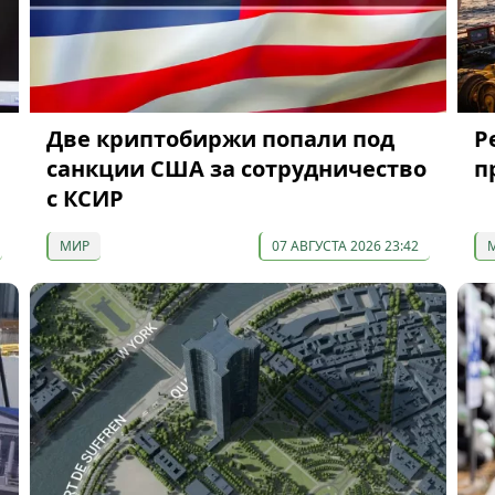
Две криптобиржи попали под
P
санкции США за сотрудничество
п
с КСИР
МИР
07 АВГУСТА 2026 23:42