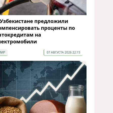
 Узбекистане предложили
омпенсировать проценты по
втокредитам на
лектромобили
МИР
07 АВГУСТА 2026 22:15