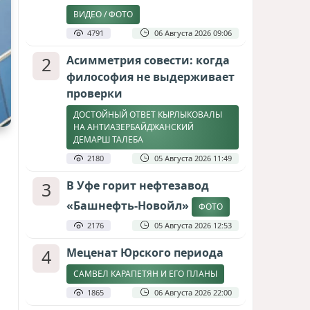
ВИДЕО / ФОТО
4791
06 Августа 2026 09:06
2
Асимметрия совести: когда
философия не выдерживает
проверки
ДОСТОЙНЫЙ ОТВЕТ КЫРЛЫКОВАЛЫ
НА АНТИАЗЕРБАЙДЖАНСКИЙ
ДЕМАРШ ТАЛЕБА
2180
05 Августа 2026 11:49
3
В Уфе горит нефтезавод
«Башнефть-Новойл»
ФОТО
2176
05 Августа 2026 12:53
4
Меценат Юрского периода
САМВЕЛ КАРАПЕТЯН И ЕГО ПЛАНЫ
1865
06 Августа 2026 22:00