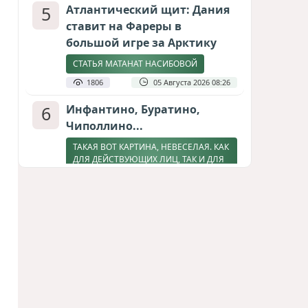
5
Атлантический щит: Дания
ставит на Фареры в
большой игре за Арктику
СТАТЬЯ МАТАНАТ НАСИБОВОЙ
1806
05 Августа 2026 08:26
6
Инфантино, Буратино,
Чиполлино...
ТАКАЯ ВОТ КАРТИНА, НЕВЕСЕЛАЯ. КАК
ДЛЯ ДЕЙСТВУЮЩИХ ЛИЦ, ТАК И ДЛЯ
ЗРИТЕЛЕЙ
1591
05 Августа 2026 10:15
7
Зять главкома ВКС РФ погиб
при взрыве у ресторана в
Москве
ВИДЕО / ФОТО
1270
05 Августа 2026 16:31
8
Тень биткоина над Грузией: