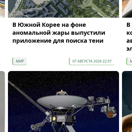
В Южной Корее на фоне
В
аномальной жары выпустили
к
приложение для поиска тени
а
э
МИР
07 АВГУСТА 2026 22:37