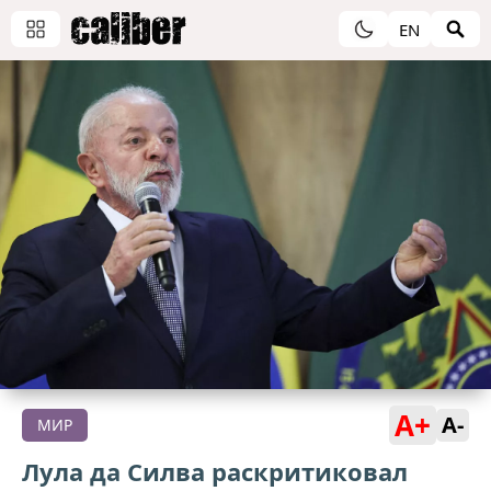
EN
A+
A-
МИР
Лула да Силва раскритиковал