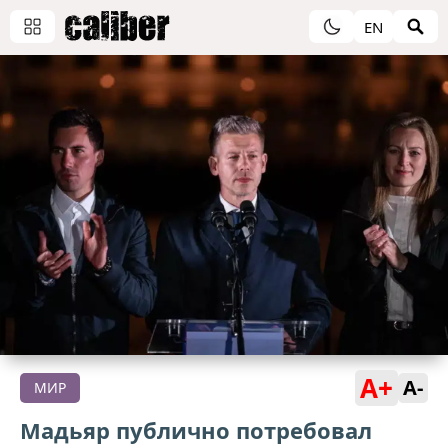
EN
A+
A-
МИР
Мадьяр публично потребовал