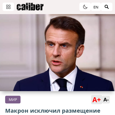
EN
A+
A-
МИР
Макрон исключил размещение