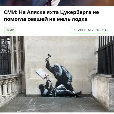
СМИ: На Аляске яхта Цукерберга не
помогла севшей на мель лодке
МИР
10 АВГУСТА 2026 05:30