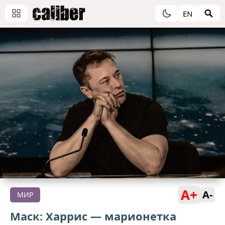
EN
A+
A-
МИР
Маск: Харрис — марионетка