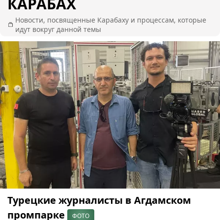
КАРАБАХ
Новости, посвященные Карабаху и процессам, которые
идут вокруг данной темы
Турецкие журналисты в Агдамском
промпарке
ФОТО