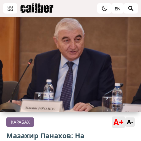
EN
A+
A-
КАРАБАХ
Мазахир Панахов: На