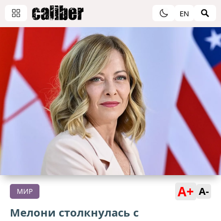
EN
A+
A-
МИР
Мелони столкнулась с