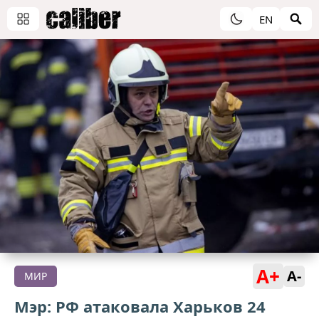
EN
A+
A-
МИР
Мэр: РФ атаковала Харьков 24