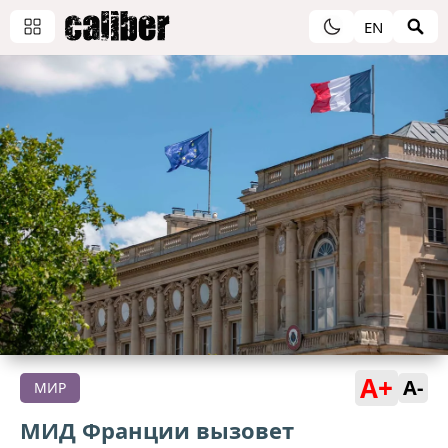
EN
A+
A-
МИР
МИД Франции вызовет