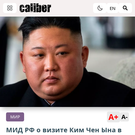
EN
A+
A-
МИР
МИД РФ о визите Ким Чен Ына в