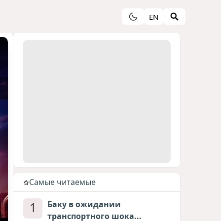
EN
Cамые читаемые
1
Баку в ожидании
транспортного шока...