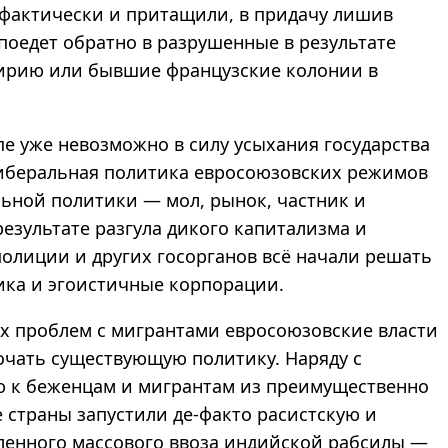
 фактически и притащили, в придачу лишив
поедет обратно в разрушенные в результате
Сирию или бывшие французские колонии в
е уже невозможно в силу усыхания государства
олиберальная политика евросоюзовских режимов
льной политики — мол, рынок, частник и
результате разгула дикого капитализма и
полиции и других госорганов всё начали решать
ика и эгоистичные корпорации.
х проблем с мигрантами евросоюзовские власти
очать существующую политику. Наряду с
 к беженцам и мигрантам из преимущественно
 страны запустили де-факто расистскую и
ленного массового ввоза индийской рабсилы —