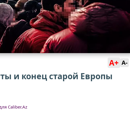
A+
A-
ты и конец старой Европы
ля Caliber.Az