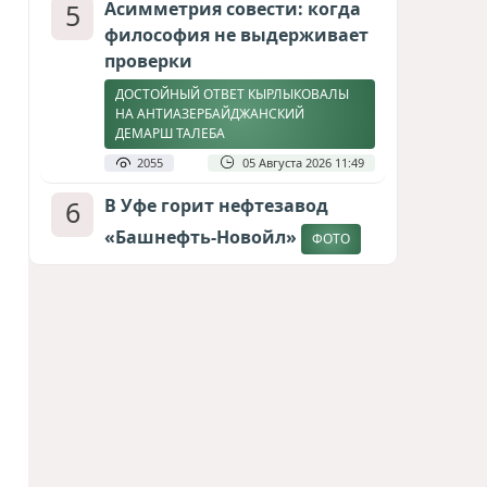
5
Асимметрия совести: когда
философия не выдерживает
проверки
ДОСТОЙНЫЙ ОТВЕТ КЫРЛЫКОВАЛЫ
НА АНТИАЗЕРБАЙДЖАНСКИЙ
ДЕМАРШ ТАЛЕБА
2055
05 Августа 2026 11:49
6
В Уфе горит нефтезавод
«Башнефть-Новойл»
ФОТО
1973
05 Августа 2026 12:53
7
Атлантический щит: Дания
ставит на Фареры в
большой игре за Арктику
СТАТЬЯ МАТАНАТ НАСИБОВОЙ
1705
05 Августа 2026 08:26
8
Меценат Юрского периода