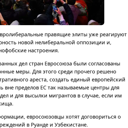
о евролиберальные правящие элиты уже реагируют
рность новой нелиберальной оппозиции и,
енофобские настроения.
ранных дел стран Евросоюза были согласованы
онные меры. Для этого среди прочего решено
ративного ареста, создать единый европейский
ь вне пределов ЕС так называемые центры для
дел и для высылки мигрантов в случае, если им
ежища.
ормации, евросоюзовцы хотят договориться о
реждений в Руанде и Узбекистане.