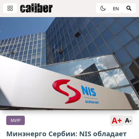
EN
A+
A-
МИР
Минэнерго Сербии: NIS обладает