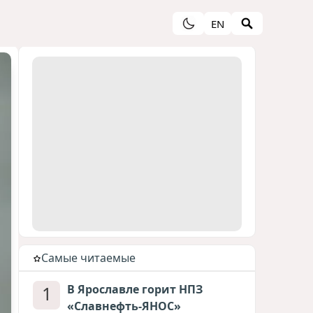
EN
Cамые читаемые
1
В Ярославле горит НПЗ
«Славнефть-ЯНОС»