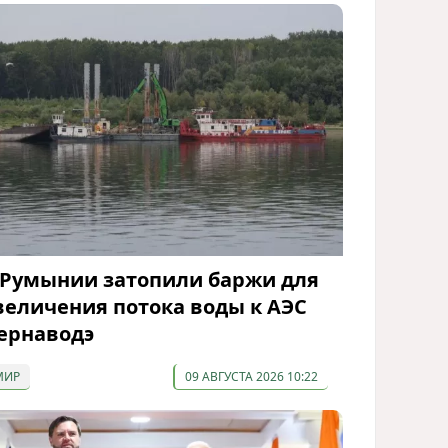
 Румынии затопили баржи для
величения потока воды к АЭС
ернаводэ
МИР
09 АВГУСТА 2026 10:22