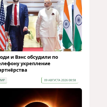
оди и Вэнс обсудили по
елефону укрепление
артнёрства
МИР
09 АВГУСТА 2026 08:58