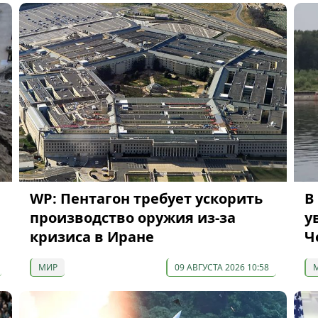
WP: Пентагон требует ускорить
В
производство оружия из-за
у
кризиса в Иране
Ч
МИР
09 АВГУСТА 2026 10:58