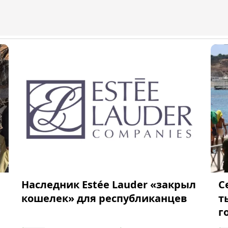
Наследник Estée Lauder «закрыл
С
кошелек» для республиканцев
т
г