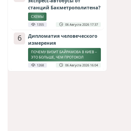
экспресс-автобусы от
станций Бакметрополитена?
СХЕМЫ
1355
06 Августа 2026 17:37
6
Дипломатия человеческого
измерения
ПОЧЕМУ ВИЗИТ БАЙРАМОВА В КИЕВ –
ЭТО БОЛЬШЕ, ЧЕМ ПРОТОКОЛ
1268
06 Августа 2026 16:04
7
Затоплен участок
строящейся в Баку новой
трассы
СТРОЙКА ПРИОСТАНОВЛЕНА / ВИДЕО
1261
08 Августа 2026 11:17
8
Америка сворачивает
флаги: Вашингтон