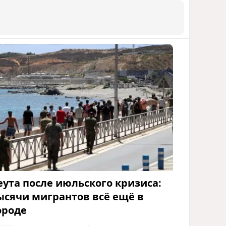
еута после июльского кризиса:
ысячи мигрантов всё ещё в
ороде