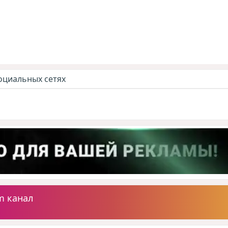
оциальных сетях
m канал