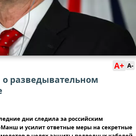
A+
A-
 о разведывательном
е
следние дни следила за российским
-Манш и усилит ответные меры на секретные
амолетов в целях защиты подводных кабелей.