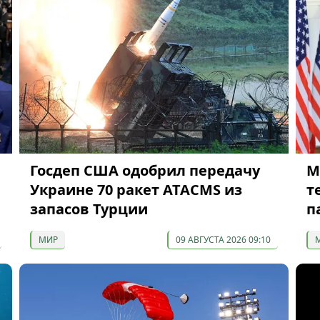
Госдеп США одобрил передачу
М
Украине 70 ракет ATACMS из
т
запасов Турции
п
МИР
09 АВГУСТА 2026 09:10