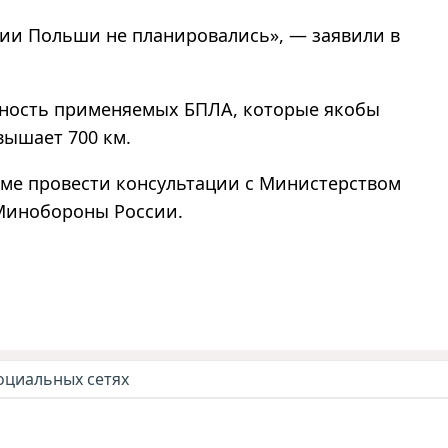
рии Польши не планировались
»
,
—
заявили в
ьность применяемых БПЛА, которые якобы
вышает 700 км.
еме провести консультации с Министерством
Минобороны России.
оциальных сетях