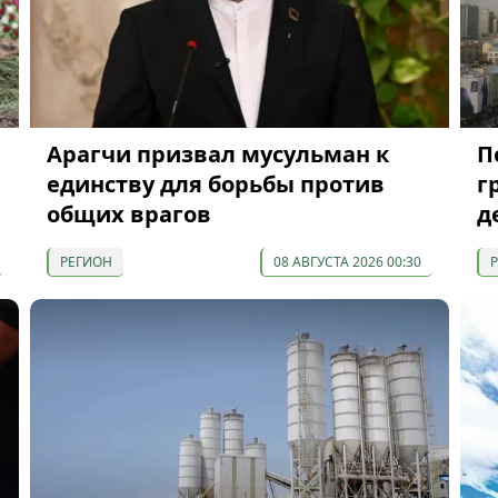
Арагчи призвал мусульман к
П
единству для борьбы против
г
общих врагов
д
РЕГИОН
08 АВГУСТА 2026 00:30