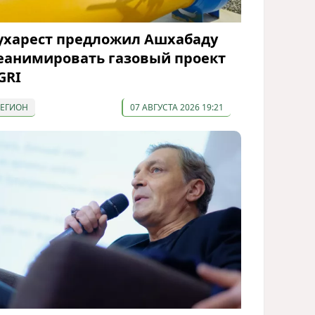
ухарест предложил Ашхабаду
еанимировать газовый проект
GRI
РЕГИОН
07 АВГУСТА 2026 19:21