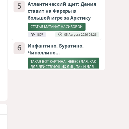
5
Атлантический щит: Дания
ставит на Фареры в
большой игре за Арктику
СТАТЬЯ МАТАНАТ НАСИБОВОЙ
1807
05 Августа 2026 08:26
6
Инфантино, Буратино,
Чиполлино...
ТАКАЯ ВОТ КАРТИНА, НЕВЕСЕЛАЯ. КАК
ДЛЯ ДЕЙСТВУЮЩИХ ЛИЦ, ТАК И ДЛЯ
ЗРИТЕЛЕЙ
1595
05 Августа 2026 10:15
7
Зять главкома ВКС РФ погиб
при взрыве у ресторана в
Москве
ВИДЕО / ФОТО
1271
05 Августа 2026 16:31
8
Тень биткоина над Грузией: