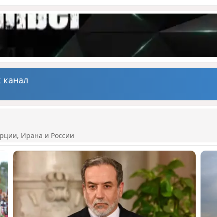
 канал
рции, Ирана и России