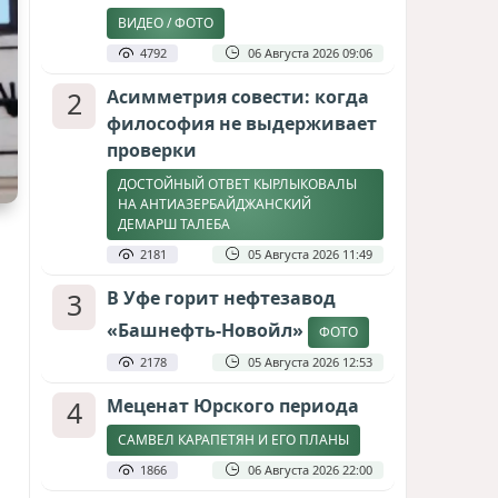
ВИДЕО / ФОТО
4792
06 Августа 2026 09:06
2
Асимметрия совести: когда
философия не выдерживает
проверки
ДОСТОЙНЫЙ ОТВЕТ КЫРЛЫКОВАЛЫ
НА АНТИАЗЕРБАЙДЖАНСКИЙ
ДЕМАРШ ТАЛЕБА
2181
05 Августа 2026 11:49
3
В Уфе горит нефтезавод
«Башнефть-Новойл»
ФОТО
2178
05 Августа 2026 12:53
4
Меценат Юрского периода
САМВЕЛ КАРАПЕТЯН И ЕГО ПЛАНЫ
1866
06 Августа 2026 22:00