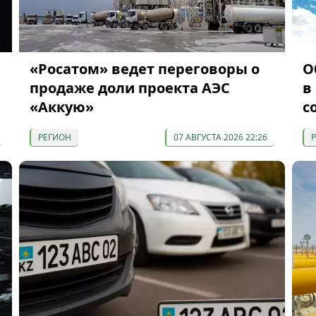
«Росатом» ведет переговоры о
О
продаже доли проекта АЭС
в
«Аккую»
с
РЕГИОН
07 АВГУСТА 2026 22:26