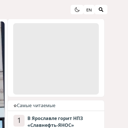
EN
Cамые читаемые
1
В Ярославле горит НПЗ
«Славнефть-ЯНОС»