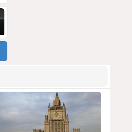
блэкауты и проблемы
майнинга
СТАТЬЯ ВЛАДИМИРА ЦХВЕДИАНИ
1113
05 Августа 2026 17:46
9
Можно ли предсказать
конец войны переходного
периода?
УКРАИНСКИЕ ЭКСПЕРТЫ О ДЕДЛАЙНЕ
ЗЕЛЕНСКОГО НА МИР
1012
05 Августа 2026 19:49
10
Америка сворачивает
флаги: Вашингтон
сокращает свою
дипломатическую сеть
СТАТЬЯ МАТАНАТ НАСИБОВОЙ
986
06 Августа 2026 10:21