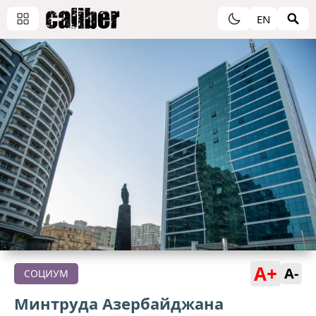
EN
A+
A-
СОЦИУМ
Минтруда Азербайджана