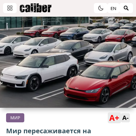
EN
A+
A-
МИР
Мир пересаживается на