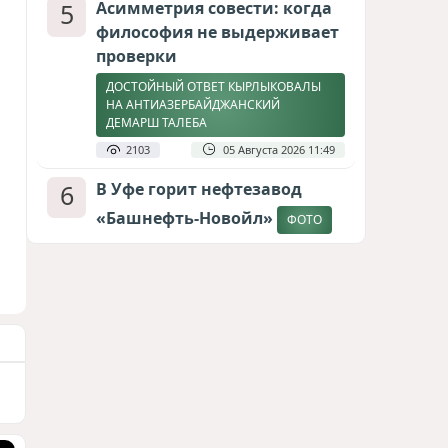
5
Асимметрия совести: когда
философия не выдерживает
проверки
ДОСТОЙНЫЙ ОТВЕТ КЫРЛЫКОВАЛЫ
НА АНТИАЗЕРБАЙДЖАНСКИЙ
ДЕМАРШ ТАЛЕБА
2103
05 Августа 2026 11:49
6
В Уфе горит нефтезавод
«Башнефть-Новойл»
ФОТО
2044
05 Августа 2026 12:53
7
Меценат Юрского периода
САМВЕЛ КАРАПЕТЯН И ЕГО ПЛАНЫ
1769
06 Августа 2026 22:00
8
Атлантический щит: Дания
ставит на Фареры в
большой игре за Арктику