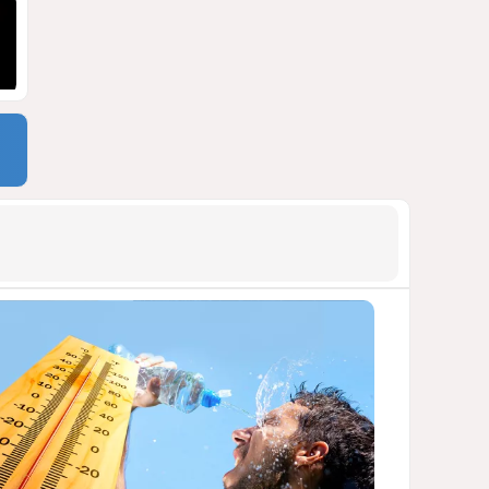
СТАТЬЯ МАТАНАТ НАСИБОВОЙ
1739
05 Августа 2026 08:26
9
Европарламент без маски
АРМЯНСКОЕ ЛОББИ, РОССИЙСКИЙ
СЛЕД И КРИЗИС ЕВРОПЕЙСКОЙ
МОРАЛИ
1649
04 Августа 2026 14:14
10
Инфантино, Буратино,
Чиполлино...
ТАКАЯ ВОТ КАРТИНА, НЕВЕСЕЛАЯ. КАК
ДЛЯ ДЕЙСТВУЮЩИХ ЛИЦ, ТАК И ДЛЯ
ЗРИТЕЛЕЙ
1325
05 Августа 2026 10:15