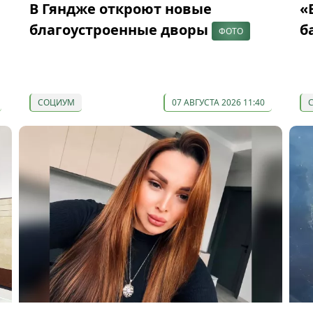
В Гяндже откроют новые
«
благоустроенные дворы
б
ФОТО
СОЦИУМ
07 АВГУСТА 2026 11:40