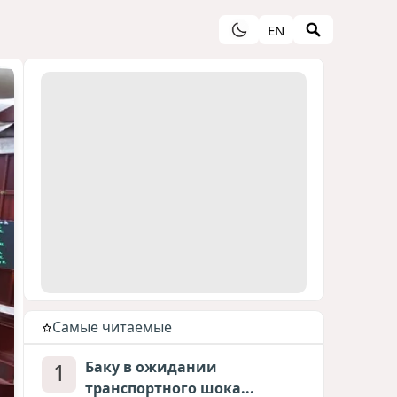
EN
Cамые читаемые
1
Баку в ожидании
транспортного шока...