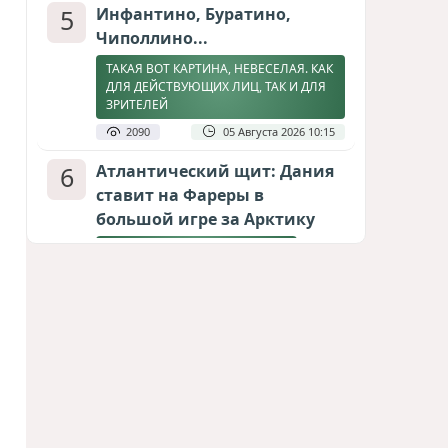
5
Инфантино, Буратино,
Чиполлино...
ТАКАЯ ВОТ КАРТИНА, НЕВЕСЕЛАЯ. КАК
ДЛЯ ДЕЙСТВУЮЩИХ ЛИЦ, ТАК И ДЛЯ
ЗРИТЕЛЕЙ
2090
05 Августа 2026 10:15
6
Атлантический щит: Дания
ставит на Фареры в
большой игре за Арктику
СТАТЬЯ МАТАНАТ НАСИБОВОЙ
1924
05 Августа 2026 08:26
7
Горит Сызранский НПЗ
ВИДЕО / ФОТО
1875
08 Августа 2026 09:02
8
Зять главкома ВКС РФ погиб
при взрыве у ресторана в