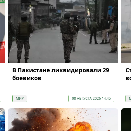
В Пакистане ликвидировали 29
С
боевиков
в
МИР
08 АВГУСТА 2026 14:45