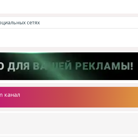
оциальных сетях
m канал