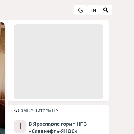
EN
Cамые читаемые
1
В Ярославле горит НПЗ
«Славнефть-ЯНОС»