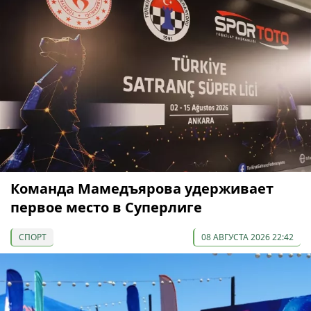
Команда Мамедъярова удерживает
первое место в Суперлиге
СПОРТ
08 АВГУСТА 2026 22:42