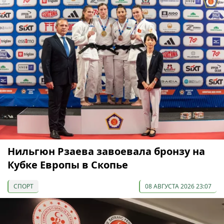
Нильгюн Рзаева завоевала бронзу на
Кубке Европы в Скопье
СПОРТ
08 АВГУСТА 2026 23:07