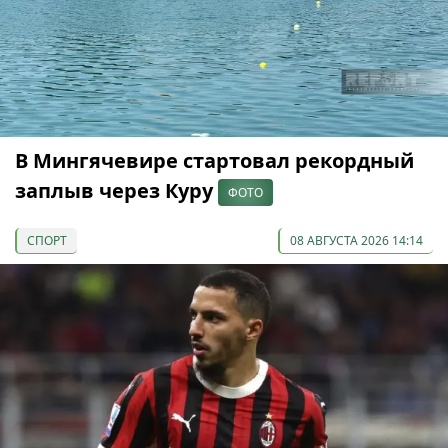
В Мингячевире стартовал рекордный
заплыв через Куру
ФОТО
СПОРТ
08 АВГУСТА 2026 14:14