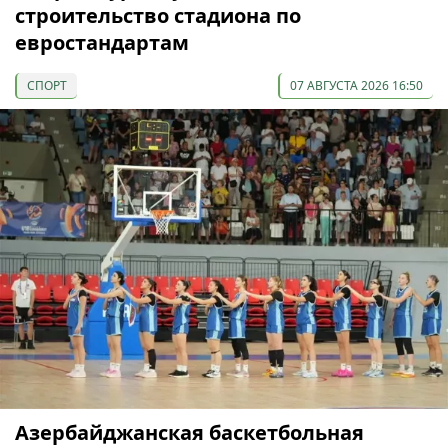
строительство стадиона по
евростандартам
СПОРТ
07 АВГУСТА 2026 16:50
Азербайджанская баскетбольная