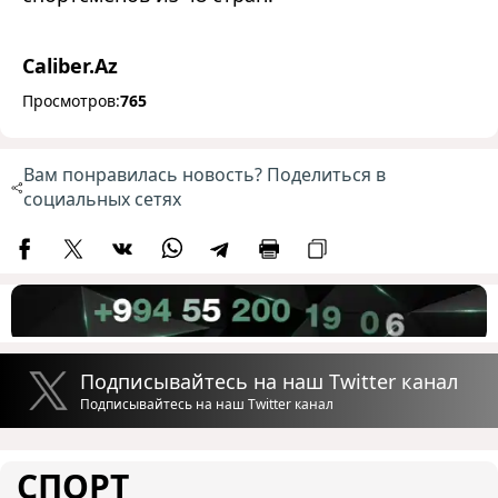
Caliber.Az
Просмотров:
765
Вам понравилась новость? Поделиться в
социальных сетях
Подписывайтесь на наш Twitter канал
Подписывайтесь на наш Twitter канал
СПОРТ