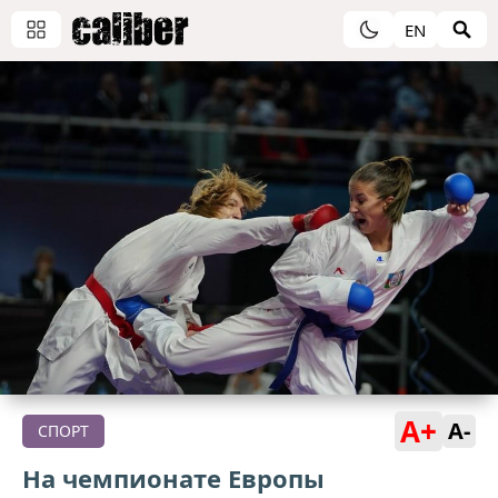
EN
A+
A-
СПОРТ
На чемпионате Европы