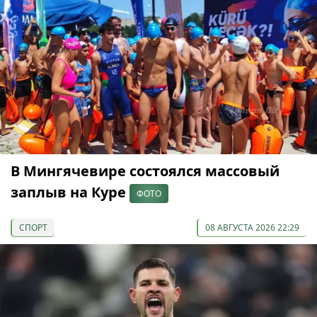
В Мингячевире состоялся массовый
заплыв на Куре
ФОТО
СПОРТ
08 АВГУСТА 2026 22:29