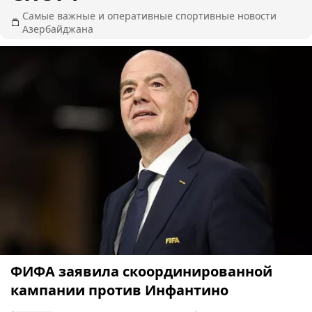
Самые важные и оперативные спортивные новости
Азербайджана
ФИФА заявила скоординированной
кампании против Инфантино