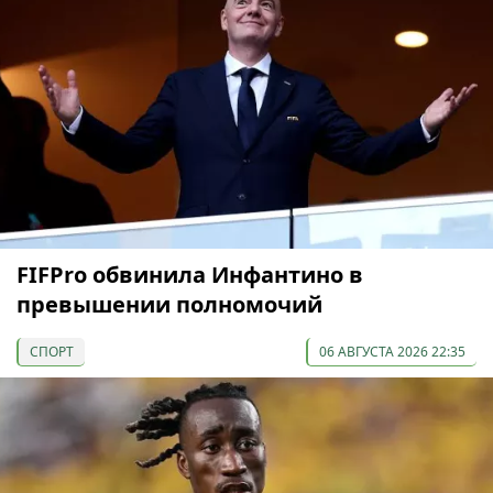
FIFPro обвинила Инфантино в
превышении полномочий
СПОРТ
06 АВГУСТА 2026 22:35