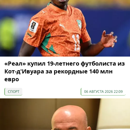
«Реал» купил 19-летнего футболиста из
Кот-д'Ивуара за рекордные 140 млн
евро
СПОРТ
06 АВГУСТА 2026 22:09