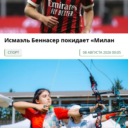
Исмаэль Беннасер покидает «Милан
СПОРТ
08 АВГУСТА 2026 00:05