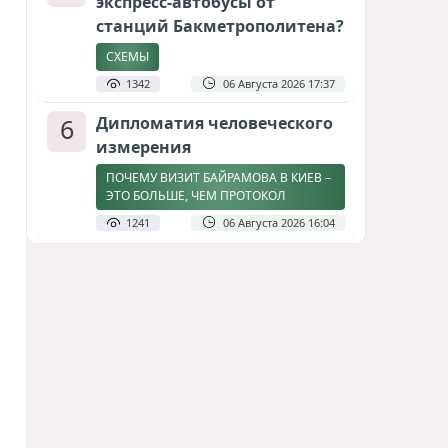
экспресс-автобусы от
станций Бакметрополитена?
СХЕМЫ
1342
06 Августа 2026 17:37
6
Дипломатия человеческого
измерения
ПОЧЕМУ ВИЗИТ БАЙРАМОВА В КИЕВ –
ЭТО БОЛЬШЕ, ЧЕМ ПРОТОКОЛ
1241
06 Августа 2026 16:04
7
Америка сворачивает
флаги: Вашингтон
сокращает свою
дипломатическую сеть
СТАТЬЯ МАТАНАТ НАСИБОВОЙ
1151
06 Августа 2026 10:21
8
Байрамов и Буданов