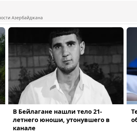
вости Азербайджана
В Бейлагане нашли тело 21-
Т
летнего юноши, утонувшего в
о
канале