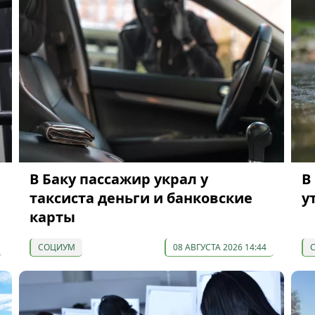
В Баку пассажир украл у
В
таксиста деньги и банковские
у
карты
СОЦИУМ
08 АВГУСТА 2026 14:44