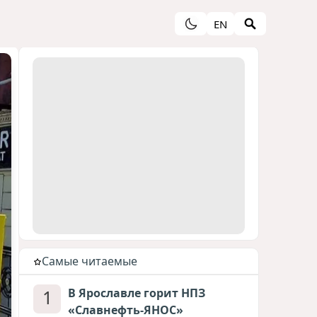
EN
Cамые читаемые
1
В Ярославле горит НПЗ
«Славнефть-ЯНОС»