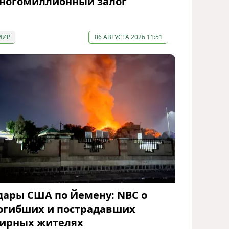
ногомиллионный залог
МИР
06 АВГУСТА 2026 11:51
дары США по Йемену: NBC о
огибших и пострадавших
ирных жителях