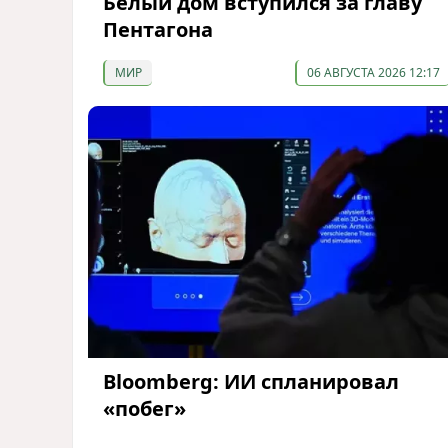
Белый дом вступился за главу
Пентагона
МИР
06 АВГУСТА 2026 12:17
Bloomberg: ИИ спланировал
«побег»