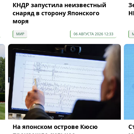
КНДР запустила неизвестный
З
снаряд в сторону Японского
Н
моря
МИР
06 АВГУСТА 2026 12:33
На японском острове Кюсю
С