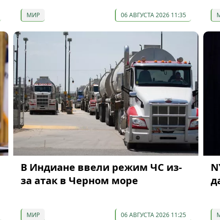
МИР
06 АВГУСТА 2026 11:35
В Индиане ввели режим ЧС из-
N
за атак в Черном море
д
МИР
06 АВГУСТА 2026 11:25