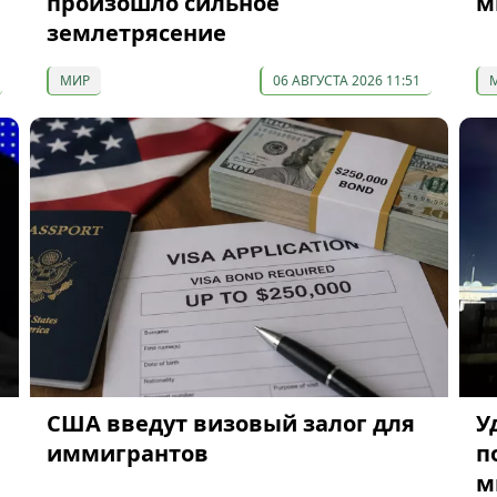
произошло сильное
м
землетрясение
МИР
06 АВГУСТА 2026 11:51
США введут визовый залог для
У
иммигрантов
п
м