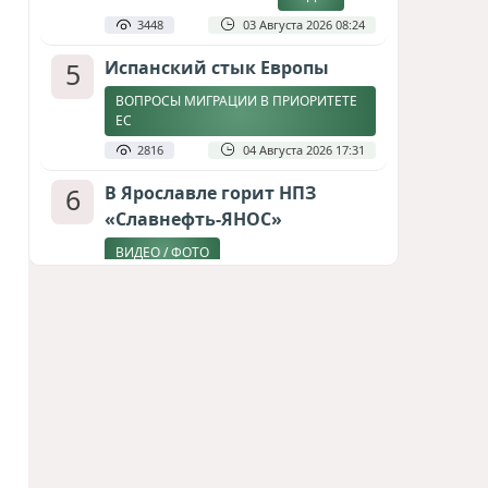
3448
03 Августа 2026 08:24
5
Испанский стык Европы
ВОПРОСЫ МИГРАЦИИ В ПРИОРИТЕТЕ
ЕС
2816
04 Августа 2026 17:31
6
В Ярославле горит НПЗ
«Славнефть-ЯНОС»
ВИДЕО / ФОТО
2669
06 Августа 2026 09:06
7
Дедлайн от Зеленского
ЗАКОНЧИТСЯ ЛИ ВОЙНА К ЗИМЕ?
2404
04 Августа 2026 19:46
8
Стена в океане
КИТАЙ ПРОВЕЛ УЧЕНИЯ В ЮЖНО-
КИТАЙСКОМ МОРЕ