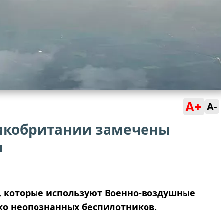
A+
A-
икобритании замечены
ы
, которые используют Военно-воздушные
ко неопознанных беспилотников.