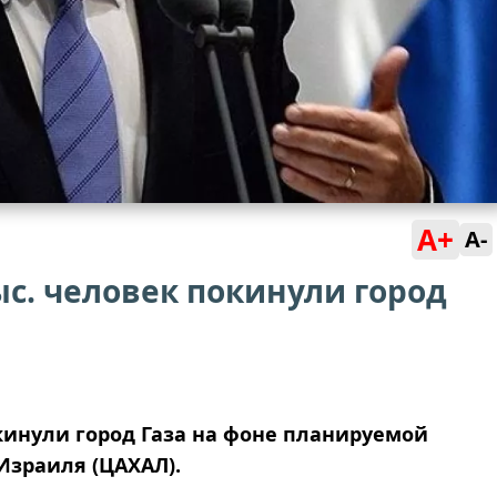
A+
A-
ыс. человек покинули город
кинули город Газа на фоне планируемой
Израиля (ЦАХАЛ).