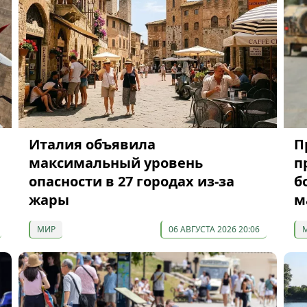
Италия объявила
П
максимальный уровень
п
опасности в 27 городах из-за
б
жары
м
МИР
06 АВГУСТА 2026 20:06