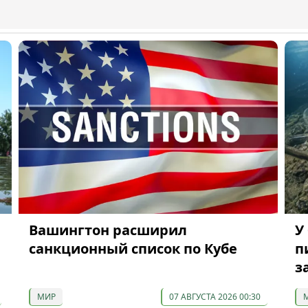
Вашингтон расширил
У
санкционный список по Кубе
п
з
МИР
07 АВГУСТА 2026 00:30