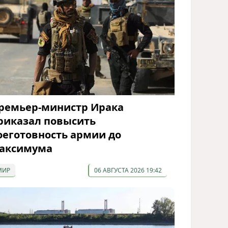
ремьер-министр Ирака
риказал повысить
оеготовность армии до
аксимума
МИР
06 АВГУСТА 2026 19:42