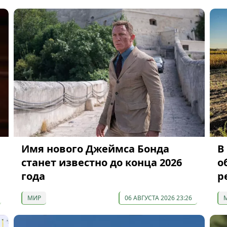
Имя нового Джеймса Бонда
В
станет известно до конца 2026
о
года
р
МИР
06 АВГУСТА 2026 23:26