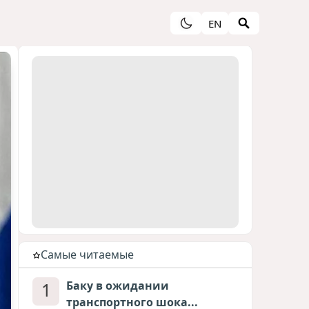
EN
Cамые читаемые
1
Баку в ожидании
транспортного шока...