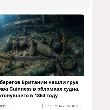
 берегов Британии нашли груз
ива Guinness в обломках судна,
атонувшего в 1864 году
МИР
07 АВГУСТА 2026 00:00