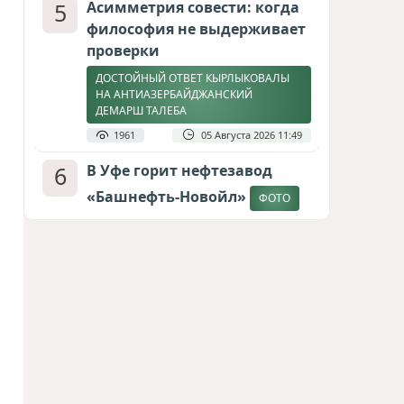
5
Асимметрия совести: когда
философия не выдерживает
проверки
ДОСТОЙНЫЙ ОТВЕТ КЫРЛЫКОВАЛЫ
НА АНТИАЗЕРБАЙДЖАНСКИЙ
ДЕМАРШ ТАЛЕБА
1961
05 Августа 2026 11:49
6
В Уфе горит нефтезавод
«Башнефть-Новойл»
ФОТО
1808
05 Августа 2026 12:53
7
Атлантический щит: Дания
ставит на Фареры в
большой игре за Арктику
СТАТЬЯ МАТАНАТ НАСИБОВОЙ
1632
05 Августа 2026 08:26
8
Европарламент без маски