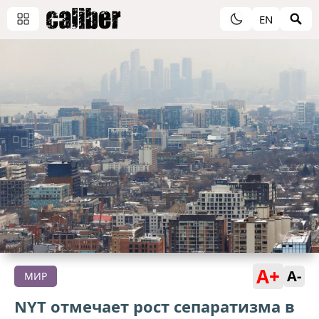
EN
A+
A-
МИР
NYT отмечает рост сепаратизма в