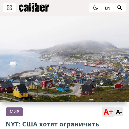
EN
A+
A-
МИР
NYT: США хотят ограничить