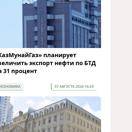
КазМунайГаз» планирует
величить экспорт нефти по БТД
а 31 процент
ЭКОНОМИКА
07 АВГУСТА 2026 16:29