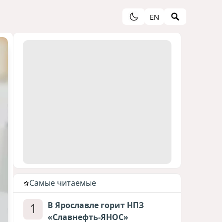
EN
Cамые читаемые
1
В Ярославле горит НПЗ
«Славнефть-ЯНОС»