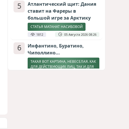
5
Атлантический щит: Дания
ставит на Фареры в
большой игре за Арктику
СТАТЬЯ МАТАНАТ НАСИБОВОЙ
1812
05 Августа 2026 08:26
6
Инфантино, Буратино,
Чиполлино...
ТАКАЯ ВОТ КАРТИНА, НЕВЕСЕЛАЯ. КАК
ДЛЯ ДЕЙСТВУЮЩИХ ЛИЦ, ТАК И ДЛЯ
ЗРИТЕЛЕЙ
1604
05 Августа 2026 10:15
7
Зять главкома ВКС РФ погиб
при взрыве у ресторана в
Москве
ВИДЕО / ФОТО
1280
05 Августа 2026 16:31
8
Тень биткоина над Грузией: