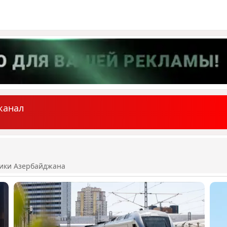
канал
ики Азербайджана