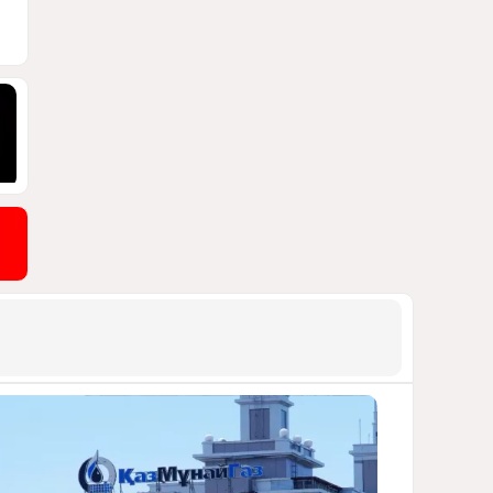
блэкауты и проблемы
майнинга
СТАТЬЯ ВЛАДИМИРА ЦХВЕДИАНИ
1122
05 Августа 2026 17:46
9
Можно ли предсказать
конец войны переходного
периода?
УКРАИНСКИЕ ЭКСПЕРТЫ О ДЕДЛАЙНЕ
ЗЕЛЕНСКОГО НА МИР
1021
05 Августа 2026 19:49
10
Америка сворачивает
флаги: Вашингтон
сокращает свою
дипломатическую сеть
СТАТЬЯ МАТАНАТ НАСИБОВОЙ
991
06 Августа 2026 10:21