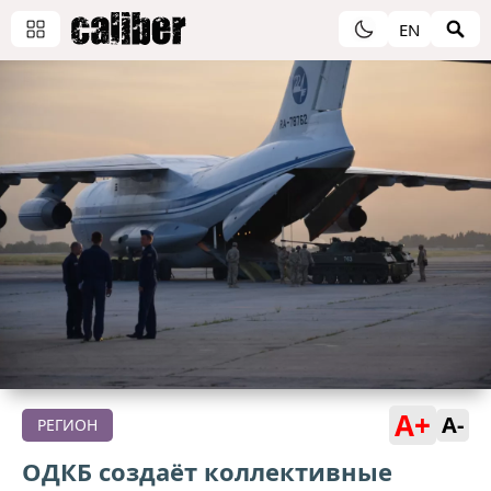
EN
A+
A-
РЕГИОН
ОДКБ создаёт коллективные