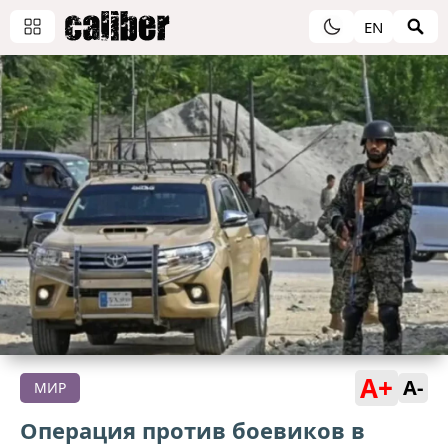
EN
A+
A-
МИР
Операция против боевиков в