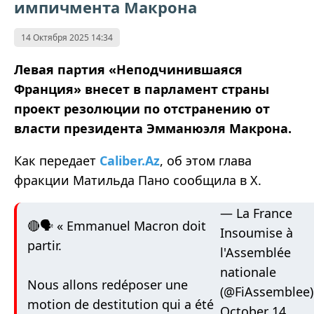
импичмента Макрона
14 Октября 2025 14:34
Левая партия «Неподчинившаяся
Франция» внесет в парламент страны
проект резолюции по отстранению от
власти президента Эмманюэля Макрона.
Как передает
Caliber.Az
, об этом глава
фракции Матильда Пано сообщила в Х.
— La France
🔴🗣️ « Emmanuel Macron doit
Insoumise à
partir.
l'Assemblée
nationale
Nous allons redéposer une
(@FiAssemblee)
motion de destitution qui a été
October 14,