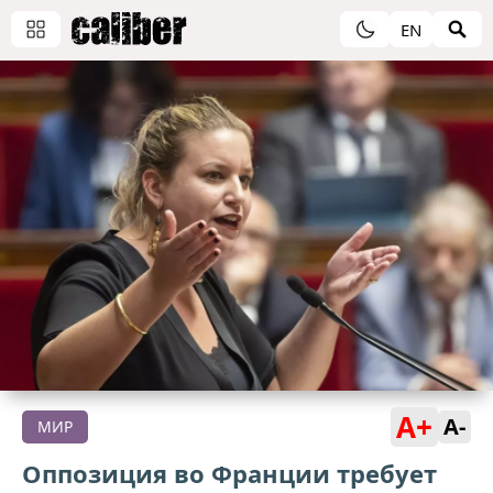
EN
A+
A-
МИР
Оппозиция во Франции требует