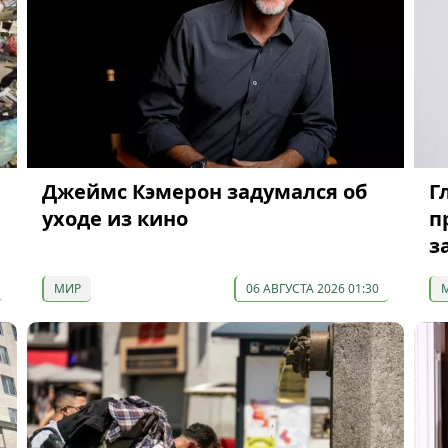
Джеймс Кэмерон задумался об
Г
уходе из кино
п
з
МИР
06 АВГУСТА 2026 01:30