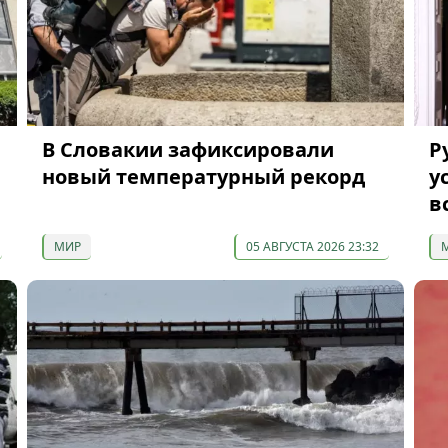
В Словакии зафиксировали
Р
новый температурный рекорд
у
в
МИР
05 АВГУСТА 2026 23:32