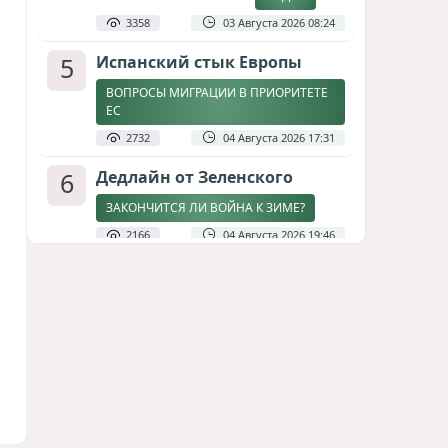
3358
03 Августа 2026 08:24
5
Испанский стык Европы
ВОПРОСЫ МИГРАЦИИ В ПРИОРИТЕТЕ
ЕС
2732
04 Августа 2026 17:31
6
Дедлайн от Зеленского
ЗАКОНЧИТСЯ ЛИ ВОЙНА К ЗИМЕ?
2166
04 Августа 2026 19:46
7
Стена в океане
КИТАЙ ПРОВЕЛ УЧЕНИЯ В ЮЖНО-
КИТАЙСКОМ МОРЕ
1812
03 Августа 2026 20:23
8
Асимметрия совести: когда
философия не выдерживает
проверки