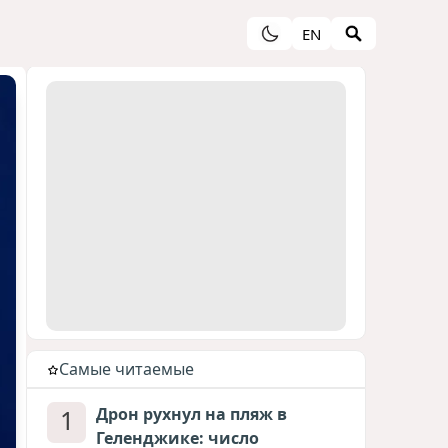
EN
Cамые читаемые
1
Дрон рухнул на пляж в
Геленджике: число