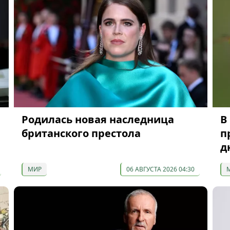
Родилась новая наследница
В
британского престола
п
д
МИР
06 АВГУСТА 2026 04:30