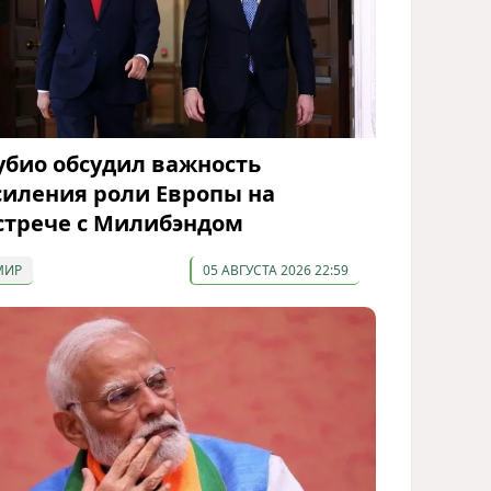
убио обсудил важность
силения роли Европы на
стрече с Милибэндом
МИР
05 АВГУСТА 2026 22:59