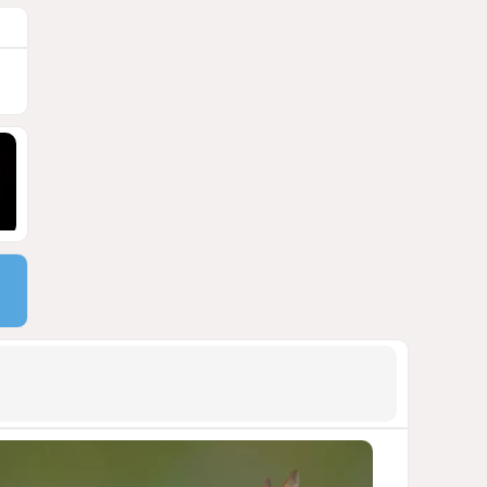
ДОСТОЙНЫЙ ОТВЕТ КЫРЛЫКОВАЛЫ
НА АНТИАЗЕРБАЙДЖАНСКИЙ
ДЕМАРШ ТАЛЕБА
1689
05 Августа 2026 11:49
9
Россия продвигается,
проблемы Украины
нарастают
ПОЧЕМУ ИЮЛЬСКИЕ ИТОГИ НЕ ДАЮТ
КИЕВУ ПОВОДОВ ДЛЯ ОПТИМИЗМА?
1583
03 Августа 2026 12:30
10
Атлантический щит: Дания
ставит на Фареры в
большой игре за Арктику
СТАТЬЯ МАТАНАТ НАСИБОВОЙ
1532
05 Августа 2026 08:26