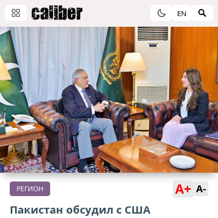
EN
A+
A-
РЕГИОН
Пакистан обсудил с США