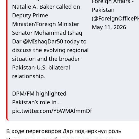
Foreign Affairs -
Natalie A. Baker called on
Pakistan
Deputy Prime
(@ForeignOfficeP
Minister/Foreign Minister
May 11, 2026
Senator Mohammad Ishaq
Dar
@MIshaqDar50
today to
discuss the evolving regional
situation and the broader
Pakistan-U.S. bilateral
relationship.
DPM/FM highlighted
Pakistan’s role in…
pic.twitter.com/YbWMAlmmDf
В ходе переговоров Дар подчеркнул роль