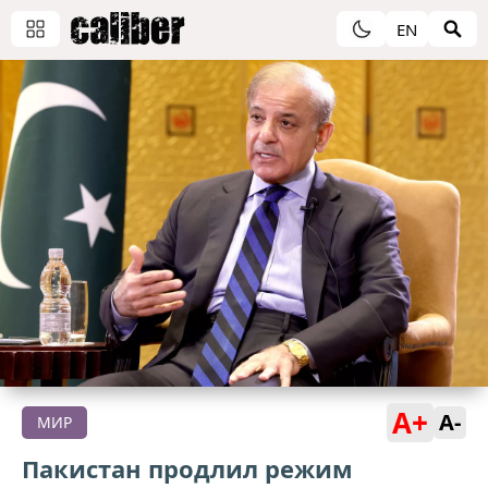
EN
A+
A-
МИР
Пакистан продлил режим