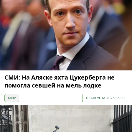
СМИ: На Аляске яхта Цукерберга не
помогла севшей на мель лодке
МИР
10 АВГУСТА 2026 05:30