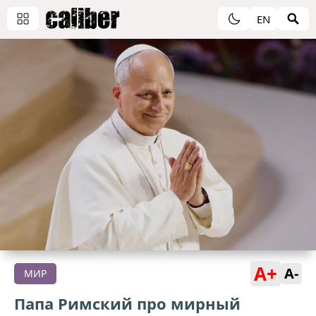
EN
A+
A-
МИР
Папа Римский про мирный