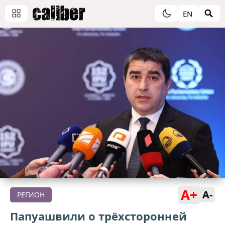
EN
A+
A-
РЕГИОН
Папуашвили о трёхсторонней