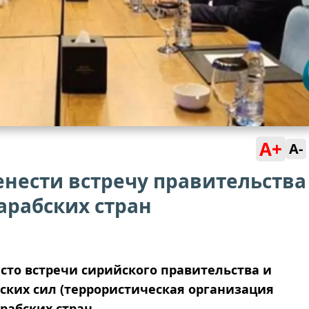
A+
A-
нести встречу правительства
арабских стран
то встречи сирийского правительства и
ких сил (террористическая организация
арабских стран.