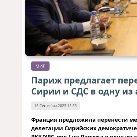
МИР
Париж предлагает пере
Сирии и СДС в одну из 
16 Сентября 2025 15:53
Франция предложила перенести мес
делегации Сирийских демократичес
РКК/YPG-ред.
) из Парижа в одну из 