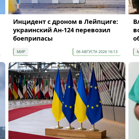
Инцидент с дроном в Лейпциге:
В
украинский Ан-124 перевозил
в
боеприпасы
о
МИР
06 АВГУСТА 2026 16:13