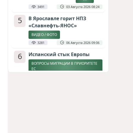
3491
03 Августа 2026 08:24
5
В Ярославле горит НПЗ
«Славнефть-ЯНОС»
ВИДЕО / ФОТО
3281
06 Августа 2026 09:06
6
Испанский стык Европы
ВОПРОСЫ МИГРАЦИИ В ПРИОРИТЕТЕ
ЕС
2849
04 Августа 2026 17:31
7
Дедлайн от Зеленского
ЗАКОНЧИТСЯ ЛИ ВОЙНА К ЗИМЕ?
2573
04 Августа 2026 19:46
8
Россия продвигается,
проблемы Украины
нарастают