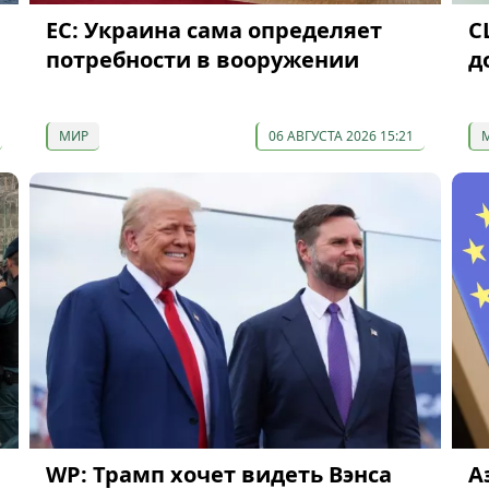
ЕС: Украина сама определяет
С
потребности в вооружении
д
МИР
06 АВГУСТА 2026 15:21
WP: Трамп хочет видеть Вэнса
А