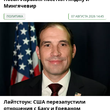
Мингячевир
ПОЛИТИКА
07 АВГУСТА 2026 14:45
Лайтстоун: США перезапустили
отношения с Баку и Ереваном