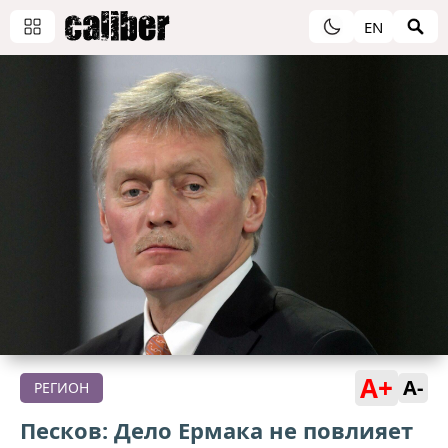
EN
A+
A-
РЕГИОН
Песков: Дело Ермака не повлияет