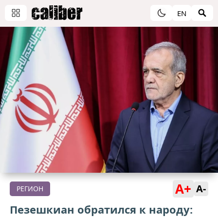
EN
A+
A-
РЕГИОН
Пезешкиан обратился к народу: